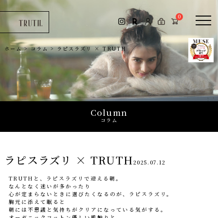
コラム
0
お問い合わせ
ホーム
>
コラム
>
ラピスラズリ × TRUTH
0
Column
コラム
ラピスラズリ × TRUTH
2025.07.12
TRUTHと、ラピスラズリで迎える朝。
なんとなく迷いが多かったり
心が定まらないときに選びたくなるのが、ラピスラズリ。
胸元に添えて眠ると
朝には不思議と気持ちがクリアになっている気がする。
オーガニックコットン優しい肌触りと