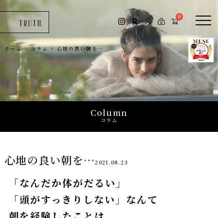
コラム
0
お問い合わせ
ホーム
>
コラム
>
心地の良い朝を…
0
Column
コラム
心地の良い朝を…
2021.08.23
「なんだか体がだるい」
「頭がすっきりしない」なんて
朝を経験したことは