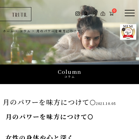
コラム
0
お問い合わせ
ホーム
>
コラム
>
月のパワーを味方につけて🌕
0
Column
コラム
月のパワーを味方につけて🌕
2021.10.05
月のパワーを味方につけて🌕
女性の身体や心と深く