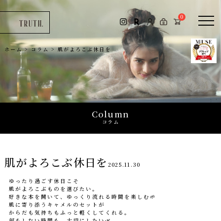
コラム
0
お問い合わせ
ホーム
>
コラム
>
肌がよろこぶ休日を
0
Column
コラム
肌がよろこぶ休日を
2025.11.30
ゆったり過ごす休日こそ
肌がよろこぶものを選びたい。
好きな本を開いて、ゆっくり流れる時間を楽しむ🌱
肌に寄り添うキャメルのセットが
からだも気持ちもふっと軽くしてくれる。
何もしない時間も、大切にしたい🌿