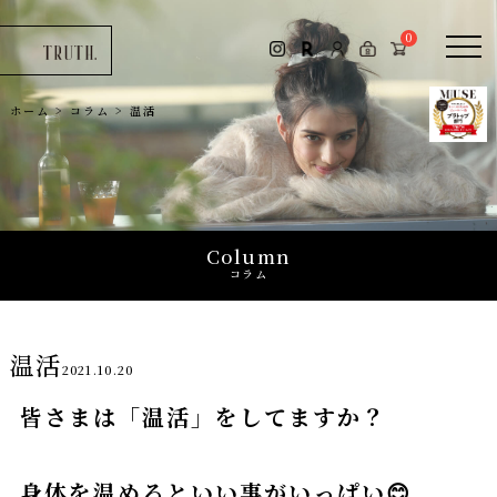
コラム
0
お問い合わせ
ホーム
>
コラム
>
温活
0
Column
コラム
温活
2021.10.20
皆さまは「温活」をしてますか？
身体を温めるといい事がいっぱい😊